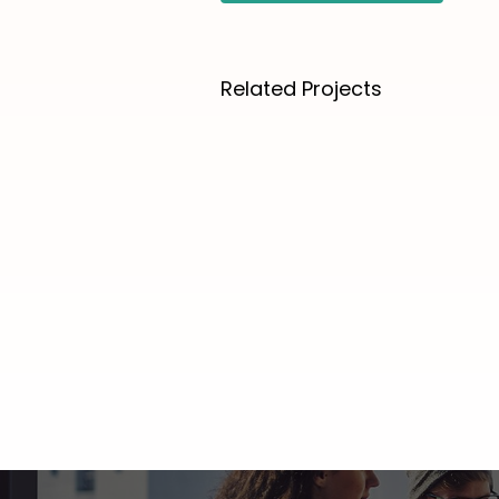
Related Projects
Healthy
weeken
breakfa
brunch