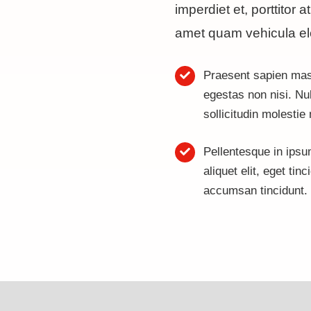
imperdiet et, porttitor 
amet quam vehicula el
Praesent sapien mass
egestas non nisi. Nu
sollicitudin molesti
Pellentesque in ipsu
aliquet elit, eget tin
accumsan tincidunt.