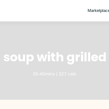
Marketplac
soup with grille
35-40mins | 327 cals