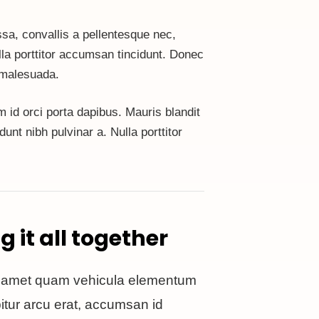
a, convallis a pellentesque nec,
lla porttitor accumsan tincidunt. Donec
e malesuada.
m id orci porta dapibus. Mauris blandit
cidunt nibh pulvinar a. Nulla porttitor
g it all together
t amet quam vehicula elementum
itur arcu erat, accumsan id