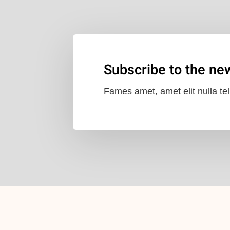
Subscribe to the ne
Fames amet, amet elit nulla tel